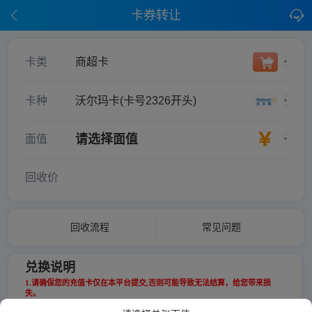
卡券转让
卡类
商超卡
卡种
沃尔玛卡(卡号2326开头)
请选择面值
面值
回收价
回收流程
常见问题
兑换说明
1.请确保您的充值卡仅在本平台提交,否则可能导致无法结算，给您带来损
失。
2.提交前仔细核对充值卡/卡券,卡号卡密正确无误,提交错误的卡号卡密,将无法