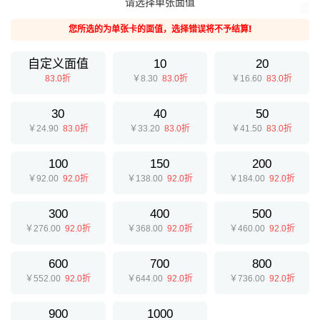
请选择单张面值
兑换成功。
3.请仔细核对充值卡的面值,如提交充值卡与实际面值不符,可能导致无法结算,
您所选的为单张卡的面值，选择错误将不予结算!
给您带来损失。
4.平台24小时可提交兑换,可随时提现，系统自动处理。
5.为保证您的账户安全，请配合平台做好相关身份认证。不同的认证等级结算
自定义面值
10
20
额度也是不一样的。
83.0折
￥8.30
83.0折
￥16.60
83.0折
6.请确保充值卡来源合法，E收卡拒绝一切通过传销、诈骗、洗钱等非法手段
获取的充值卡，一经发现异常情况E收卡有义务向公安机关反映。
30
40
50
￥24.90
83.0折
￥33.20
83.0折
￥41.50
83.0折
100
150
200
￥92.00
92.0折
￥138.00
92.0折
￥184.00
92.0折
300
400
500
￥276.00
92.0折
￥368.00
92.0折
￥460.00
92.0折
600
700
800
￥552.00
92.0折
￥644.00
92.0折
￥736.00
92.0折
提交
900
1000