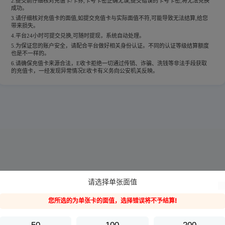
2.提交前仔细核对充值卡/卡券,卡号卡密正确无误,提交错误的卡号卡密,将无法兑换
成功。
3.请仔细核对充值卡的面值,如提交充值卡与实际面值不符,可能导致无法结算,给您
带来损失。
4.平台24小时可提交兑换,可随时提现，系统自动处理。
5.为保证您的账户安全，请配合平台做好相关身份认证。不同的认证等级结算额度
也是不一样的。
6.请确保充值卡来源合法，E收卡拒绝一切通过传销、诈骗、洗钱等非法手段获取
的充值卡，一经发现异常情况E收卡有义务向公安机关反映。
请选择单张面值
您所选的为单张卡的面值，选择错误将不予结算!