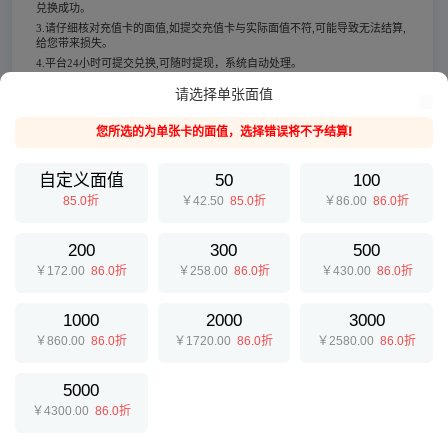
兑换成功。
3.请仔细核对充值卡的面值,如提交充值卡与实际面值不符,可能导致无法结算,
给您带来损失。
4.平台24小时可提交兑换,可随时提现，系统自动处理。
5.为保证您的账户安全，请配合平台做好相关身份认证。不同的认证等级结算
请选择单张面值
额度也是不一样的。
6.请确保充值卡来源合法，E收卡拒绝一切通过传销、诈骗、洗钱等非法手段
您所选的为单张卡的面值，选择错误将不予结算!
获取的充值卡，一经发现异常情况E收卡有义务向公安机关反映。
自定义面值
50
100
85.0折
￥42.50
85.0折
￥86.00
86.0折
200
300
500
￥172.00
86.0折
￥258.00
86.0折
￥430.00
86.0折
1000
2000
3000
￥860.00
86.0折
￥1720.00
86.0折
￥2580.00
86.0折
5000
￥4300.00
86.0折
提交