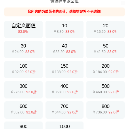
请选择单张面值
兑换成功。
3.请仔细核对充值卡的面值,如提交充值卡与实际面值不符,可能导致无法结算,
您所选的为单张卡的面值，选择错误将不予结算!
给您带来损失。
4.平台24小时可提交兑换,可随时提现，系统自动处理。
5.为保证您的账户安全，请配合平台做好相关身份认证。不同的认证等级结算
自定义面值
10
20
额度也是不一样的。
83.0折
￥8.30
83.0折
￥16.60
83.0折
6.请确保充值卡来源合法，E收卡拒绝一切通过传销、诈骗、洗钱等非法手段
获取的充值卡，一经发现异常情况E收卡有义务向公安机关反映。
30
40
50
￥24.90
83.0折
￥33.20
83.0折
￥41.50
83.0折
100
150
200
￥92.00
92.0折
￥138.00
92.0折
￥184.00
92.0折
300
400
500
￥276.00
92.0折
￥368.00
92.0折
￥460.00
92.0折
600
700
800
￥552.00
92.0折
￥644.00
92.0折
￥736.00
92.0折
提交
900
1000