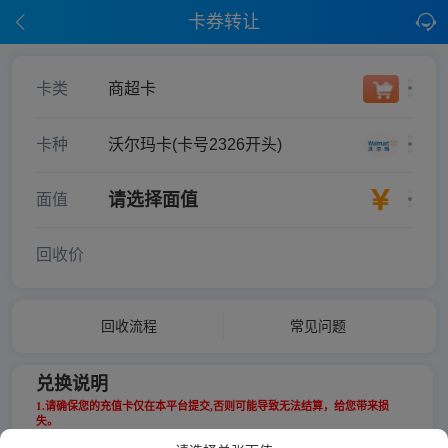
卡券转让
卡类
商超卡
卡种
沃尔玛卡(卡号2326开头)
请选择面值
面值
回收价
回收流程
常见问题
兑换说明
1.请确保您的充值卡仅在本平台提交,否则可能导致无法结算，给您带来损
失。
2.提交前仔细核对充值卡/卡券,卡号卡密正确无误,提交错误的卡号卡密,将无法