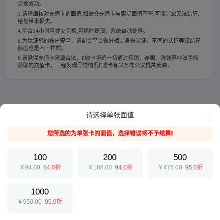
兑换成功。
3.请仔细核对充值卡的面值,如提交充值卡与实际面值不符,可能导致无法结算,
给您带来损失。
4.平台24小时可提交兑换,可随时提现，系统自动处理。
5.为保证您的账户安全，请配合平台做好相关身份认证。不同的认证等级结算
额度也是不一样的。
6.请确保充值卡来源合法，E收卡拒绝一切通过传销、诈骗、洗钱等非法手段
获取的充值卡，一经发现异常情况E收卡有义务向公安机关反映。
请选择单张面值
您所选的为单张卡的面值，选择错误将不予结算!
100
200
500
￥94.00
94.0折
￥188.00
94.0折
￥475.00
95.0折
1000
￥950.00
95.0折
提交