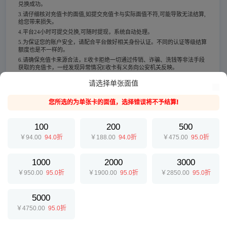
兑换成功。
3.请仔细核对充值卡的面值,如提交充值卡与实际面值不符,可能导致无法结算,
给您带来损失。
4.平台24小时可提交兑换,可随时提现，系统自动处理。
5.为保证您的账户安全，请配合平台做好相关身份认证。不同的认证等级结算
额度也是不一样的。
6.请确保充值卡来源合法，E收卡拒绝一切通过传销、诈骗、洗钱等非法手段
获取的充值卡，一经发现异常情况E收卡有义务向公安机关反映。
请选择单张面值
您所选的为单张卡的面值，选择错误将不予结算!
100
200
500
￥94.00
94.0折
￥188.00
94.0折
￥475.00
95.0折
1000
2000
3000
￥950.00
95.0折
￥1900.00
95.0折
￥2850.00
95.0折
5000
￥4750.00
95.0折
提交