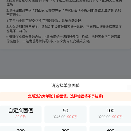
2.提交前仔细核对充值卡/卡券,卡号卡密正确无误,提交错误的卡号卡密,将无法兑换
成功。
3.请仔细核对充值卡的面值,如提交充值卡与实际面值不符,可能导致无法结算,给您
带来损失。
4.平台24小时可提交兑换,可随时提现，系统自动处理。
5.为保证您的账户安全，请配合平台做好相关身份认证。不同的认证等级结算额度
也是不一样的。
6.请确保充值卡来源合法，E收卡拒绝一切通过传销、诈骗、洗钱等非法手段获取
的充值卡，一经发现异常情况E收卡有义务向公安机关反映。
请选择单张面值
您所选的为单张卡的面值，选择错误将不予结算!
自定义面值
50
100
89.0折
￥45.00
90.0折
￥90.00
90.0折