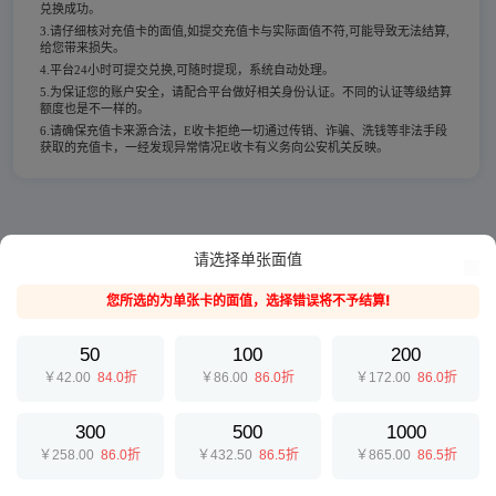
兑换成功。
3.请仔细核对充值卡的面值,如提交充值卡与实际面值不符,可能导致无法结算,
给您带来损失。
4.平台24小时可提交兑换,可随时提现，系统自动处理。
5.为保证您的账户安全，请配合平台做好相关身份认证。不同的认证等级结算
额度也是不一样的。
6.请确保充值卡来源合法，E收卡拒绝一切通过传销、诈骗、洗钱等非法手段
获取的充值卡，一经发现异常情况E收卡有义务向公安机关反映。
请选择单张面值
您所选的为单张卡的面值，选择错误将不予结算!
50
100
200
￥42.00
84.0折
￥86.00
86.0折
￥172.00
86.0折
300
500
1000
￥258.00
86.0折
￥432.50
86.5折
￥865.00
86.5折
提交