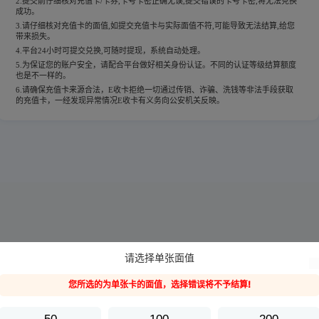
2.提交前仔细核对充值卡/卡券,卡号卡密正确无误,提交错误的卡号卡密,将无法兑换
成功。
3.请仔细核对充值卡的面值,如提交充值卡与实际面值不符,可能导致无法结算,给您
带来损失。
4.平台24小时可提交兑换,可随时提现，系统自动处理。
5.为保证您的账户安全，请配合平台做好相关身份认证。不同的认证等级结算额度
也是不一样的。
6.请确保充值卡来源合法，E收卡拒绝一切通过传销、诈骗、洗钱等非法手段获取
的充值卡，一经发现异常情况E收卡有义务向公安机关反映。
请选择单张面值
您所选的为单张卡的面值，选择错误将不予结算!