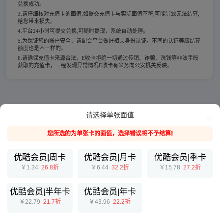
兑换成功。
3.请仔细核对充值卡的面值,如提交充值卡与实际面值不符,可能导致无法结算,
给您带来损失。
4.平台24小时可提交兑换,可随时提现，系统自动处理。
5.为保证您的账户安全，请配合平台做好相关身份认证。不同的认证等级结算
额度也是不一样的。
6.请确保充值卡来源合法，E收卡拒绝一切通过传销、诈骗、洗钱等非法手段
获取的充值卡，一经发现异常情况E收卡有义务向公安机关反映。
请选择单张面值
您所选的为单张卡的面值，选择错误将不予结算!
优酷会员|周卡
优酷会员|月卡
优酷会员|季卡
￥1.34
26.8折
￥6.44
32.2折
￥15.78
27.2折
优酷会员|半年卡
优酷会员|年卡
￥22.79
21.7折
￥43.96
22.2折
提交