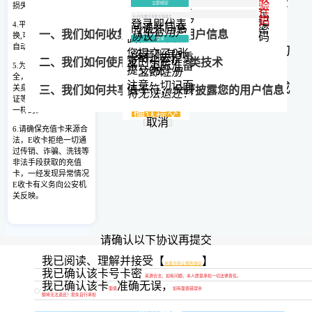
用一行用 “
换
（以下称
“本网站”）已达成协议并同意接受
行
”隔开，例
验
立即绑定
损失。
如：
证
忘
您提交的卡类
为：
中国移动
本协议的全部约定内容。
码
记
(通道1)
登录即代表
4.平台24小时可提交兑
我知道了
011100170206
阅读并同意
密
《平台用户
100304016583597830
一、我们如何收集和使用您的用户信息
协议》
码
换,可随时提现，系统
面值：
0
元
登录
自动处理。
在接受本协议之前，请您仔细阅读本协议的
011100170206
您提交了
0
张
没有账号？
100304016583597830
卡密，去掉重
复的卡密
0
二、我们如何使用
Cookie 和同类技术
张，实际准备
5.为保证您的账户安
全部内容（特别是以粗体下划线标注的内
提交
0
张
立即注册
全，请配合平台做好相
注意：切记面
容）。如果您不同意本协议的任意内容，或
值不符，
余额
关身份认证。不同的认
三、我们如何共享、转让、公开披露您的用户信息
将无法退还！
证等级结算额度也是不
者无法准确理解本网站对条款的解释，请不
一样的。
确认提交
四、我们如何保护您的用户信息
取消
要进行后续操作。
6.请确保充值卡来源合
法，E收卡拒绝一切通
五、您的权利
第一条
相关定义
过传销、诈骗、洗钱等
非法手段获取的充值
六、您的用户信息如何储存及如何在全球范围转移
卡，一经发现异常情况
充值卡转让：本协议所称充值卡转让，是指
E
E收卡有义务向公安机
收卡
提供的充值卡转让服务。用户可将其持
关反映。
七、本政策如何更新
有的充值卡，在
E收卡
网站转让给
E收卡
合作
八、如何联系我们
商户，转让所得的金额将直接转入用户的
E收
请确认以下协议再提交
卡
账户。具体支持的充值卡卡种以用户使用
我们深知用户信息对您的重要性，并会尽全力保护您
我已阅读、理解并接受【
】
充值卡转让服务协议
本服务时的页面提示为准。
我已确认该卡号卡密
的用户信息安全可靠。我们致力于维持您对我们的信
来源合法，如有问题，本人愿意承担一切法律责任。
我已确认该卡
准确无误，
提交
任，恪守以下原则，保护您的用户信息：权责一致原
第二条
费用和回款
面值
如有面值错误余
额将无法退还！损失自行承担
则、目的明确原则、选择同意原则、最少够用原则、