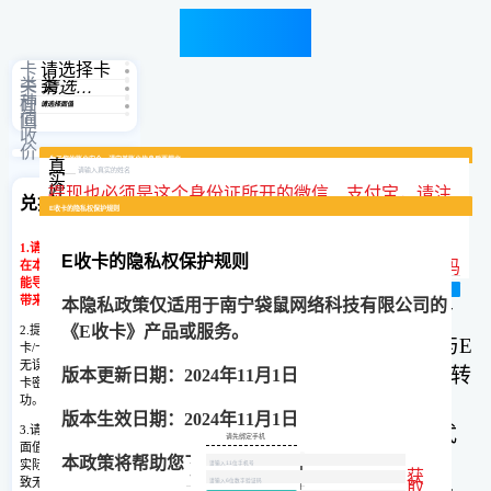
卡券转让
卡
请选择卡
类
类
卡
请选择卡种
种
面
请选择面值
值
回
收
价
回收流
为了您的账户安全，请完善账户信息后再提交
真
常见问
程
题
实
姓
提现也必须是这个身份证所开的微信、支付宝，请注
兑换说明
名
E收卡的服务协议
E收卡的隐私权保护规则
微信号：esoka49
微信号：esoka49
微信号：esoka49
微信号：esoka49
微信号：esoka49
意填写
身
1.请确保您的充值卡仅
份
手
E收卡的隐私权保护规则
证
E收卡
服务协议
机
验
获取验证码
在本平台提交,否则可
号
号
证
能导致无法结算，给您
沃尔玛（已绑定微信）需要先联系客服获取转赠步骤，请您及时添加客服微信！
瑞祥商联卡500与1000面值可剪卡提前结算，有需要可添加客服微信！
永辉超市购物卡只回收实体卡，请您添加客服微信提供实体卡照片！
天虹购物卡可剪卡提前结算，有需要可添加客服微信！
福卡(裕福)可剪卡提前结算，有需要可添加客服微信！
码
确认无误
复制微信号
复制微信号
复制微信号
复制微信号
复制微信号
带来损失。
本隐私政策仅适用于
南宁袋鼠网络科技有限公司
的
（以下称
“本协议”）是
南宁袋鼠网络科技有
E收卡隐私权保护规则
《
E收卡
》产品或服务。
2.提交前仔细核对充值
限公司
旗下产品E收卡
（以下称
“
E收卡
”）与
E
卡/卡券,卡号卡密正确
您提供的信息仅作为E收卡实名认证使用，
我们不会泄露用户任何隐私!
无误,提交错误的卡号
收卡
用户（以下称
“用户”或“您”）就充值卡转
版本更新日期：
202
4
年
11月1日
卡密,将无法兑换成
功。
让服务（或称”本服务”)所订立的有效合约。
版本生效日期：
202
4
年
11月1日
3.请仔细核对充值卡的
用户通过
公众号页面
点击确认或以其他方式
请先绑定手机
登陆E收卡网
面值,如提交充值卡与
提交确认
选择接受本协议，即表示用户与
E收卡
网站
本政策将帮助您了解以下内容：
卡号与卡密间
实际面值不符,可能导
账号
取消
面值
确定
请用
空格
隔
密码
获
验证
开，每张卡占
登陆
码登
致无法结算,给您带来
取
尊敬的用户
陆