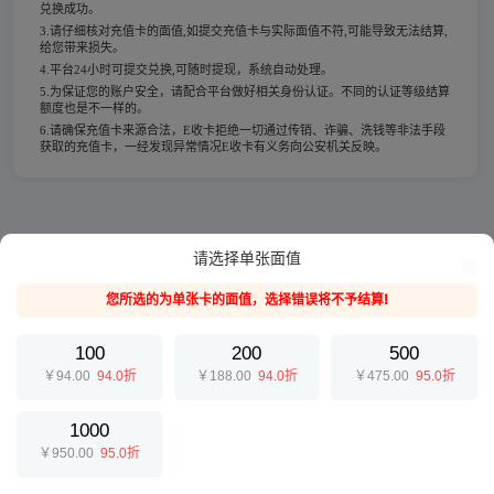
兑换成功。
3.请仔细核对充值卡的面值,如提交充值卡与实际面值不符,可能导致无法结算,
给您带来损失。
4.平台24小时可提交兑换,可随时提现，系统自动处理。
5.为保证您的账户安全，请配合平台做好相关身份认证。不同的认证等级结算
额度也是不一样的。
6.请确保充值卡来源合法，E收卡拒绝一切通过传销、诈骗、洗钱等非法手段
获取的充值卡，一经发现异常情况E收卡有义务向公安机关反映。
请选择单张面值
您所选的为单张卡的面值，选择错误将不予结算!
100
200
500
￥94.00
94.0折
￥188.00
94.0折
￥475.00
95.0折
1000
￥950.00
95.0折
提交