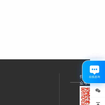

扫码关注公
在线咨询
众号

关注
