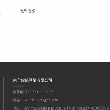
使用-音乐
南宁袋鼠网络有限公司
联系电话：0771-3909077
邮箱：2459173326@qq.com
地址：南宁市西乡塘区科园大道52-1号嘉华绿洲1号楼D座306号