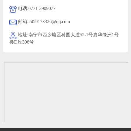
电话:
0771-3909077
邮箱:
2459173326@qq.com
地址:
南宁市西乡塘区科园大道52-1号嘉华绿洲1号
楼D座306号