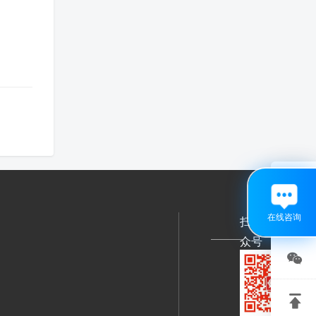

在线咨询
扫码关注公
众号

关注

微信