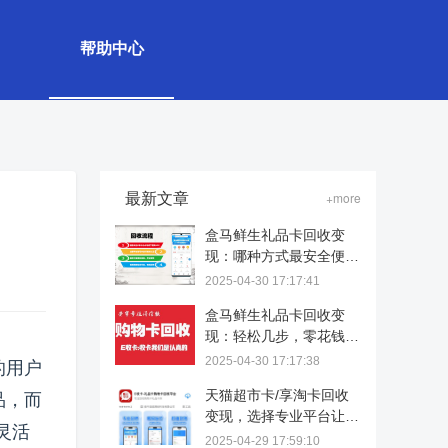
帮助中心
最新文章
+more
盒马鲜生礼品卡回收变
现：哪种方式最安全便
捷？
2025-04-30 17:17:41
盒马鲜生礼品卡回收变
现：轻松几步，零花钱到
手！
2025-04-30 17:17:38
的用户
天猫超市卡/享淘卡回收
品，而
变现，选择专业平台让价
灵活
值重生
2025-04-29 17:59:10