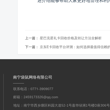
上一篇：
星巴克星礼卡回收价格及转让方法全解析
下一篇：
京东E卡回收平台评测：如何选择最值得信赖
南宁袋鼠网络有限公司
联系电话：0771-3909077
邮箱：2459173326@qq.com
地址：南宁市西乡塘区科园大道52-1号嘉华绿洲1号楼D座306号