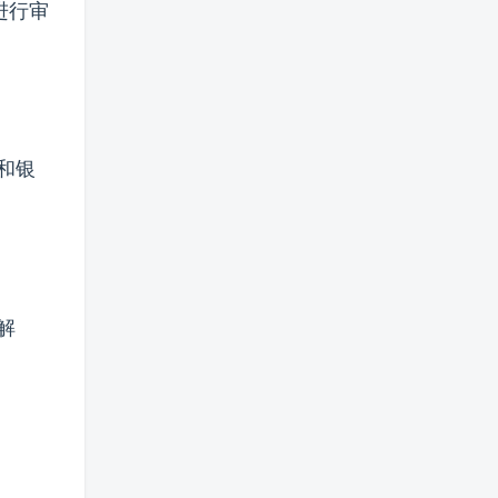
进行审
和银
解