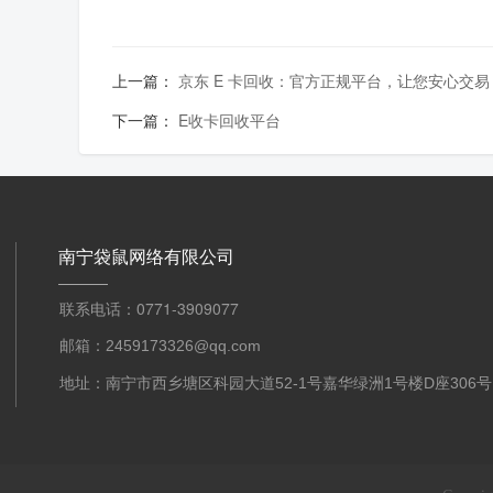
上一篇：
京东 E 卡回收：官方正规平台，让您安心交易
下一篇：
E收卡回收平台
南宁袋鼠网络有限公司
联系电话：0771-3909077
邮箱：2459173326@qq.com
地址：南宁市西乡塘区科园大道52-1号嘉华绿洲1号楼D座306号