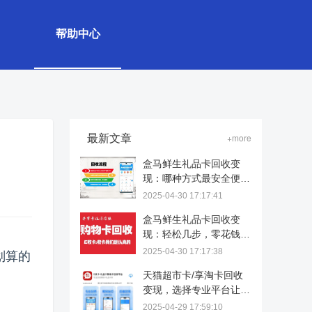
帮助中心
最新文章
+more
盒马鲜生礼品卡回收变
现：哪种方式最安全便
捷？
2025-04-30 17:17:41
盒马鲜生礼品卡回收变
现：轻松几步，零花钱到
手！
2025-04-30 17:17:38
划算的
天猫超市卡/享淘卡回收
变现，选择专业平台让价
值重生
2025-04-29 17:59:10