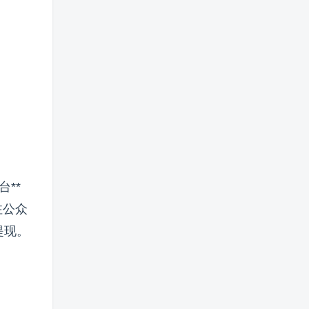
**
注公众
提现。