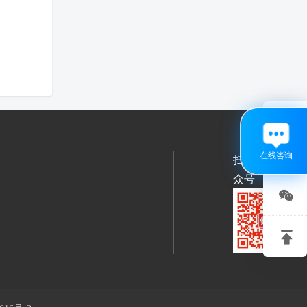

在线咨询
扫码关注公
众号

关注

微信
回到
顶部