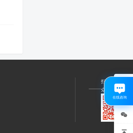
扫码关注公

众号
在线咨询

关注
