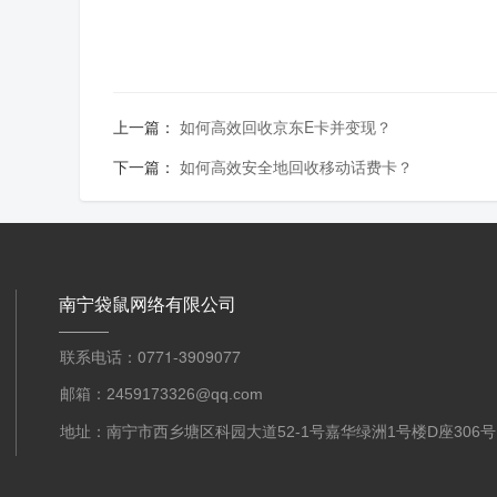
上一篇：
如何高效回收京东E卡并变现？
下一篇：
如何高效安全地回收移动话费卡？
南宁袋鼠网络有限公司
联系电话：0771-3909077
邮箱：2459173326@qq.com
地址：南宁市西乡塘区科园大道52-1号嘉华绿洲1号楼D座306号