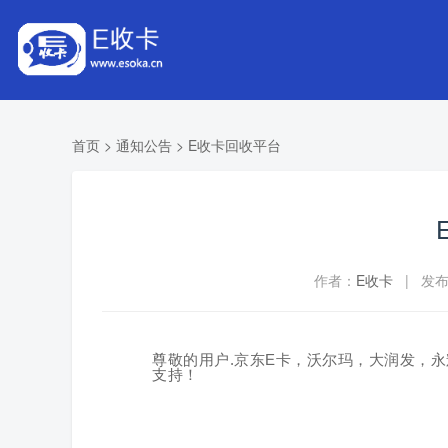
首页
>
通知公告
>
E收卡回收平台
作者：
E收卡
| 发布时
尊敬的用户.京东E卡，沃尔玛，大润发，永
支持！