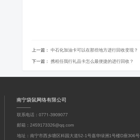
上一篇：
中石化加油卡可以在那些地方进行回收变现？
下一篇：
携程任我行礼品卡怎么最便捷的进行回收？
南宁袋鼠网络有限公司
联系电话：0771-3909077
邮箱：2459173326@qq.com
地址：南宁市西乡塘区科园大道52-1号嘉华绿洲1号楼D座306号