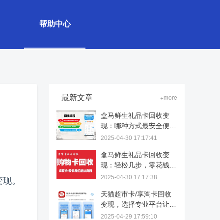
帮助中心
最新文章
+more
盒马鲜生礼品卡回收变
现：哪种方式最安全便
捷？
2025-04-30 17:17:41
盒马鲜生礼品卡回收变
现：轻松几步，零花钱到
手！
2025-04-30 17:17:38
变现。
天猫超市卡/享淘卡回收
变现，选择专业平台让价
值重生
2025-04-29 17:59:10