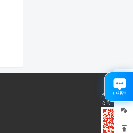

在线咨询
扫码关注公
众号

关注

微信