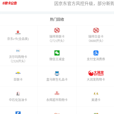
因京东官方风控升级，部分新购
热门回收
瑞祥商联卡
瑞祥白金卡
京东e卡(全品类)
（2721开头）
（8688开头）
沃尔玛购物卡
微信立减金
支付宝消费券
（2326开头）
百联卡
盒马鲜生礼品卡
大润发购物卡
中石化加油卡
永辉超市购物卡
美通卡