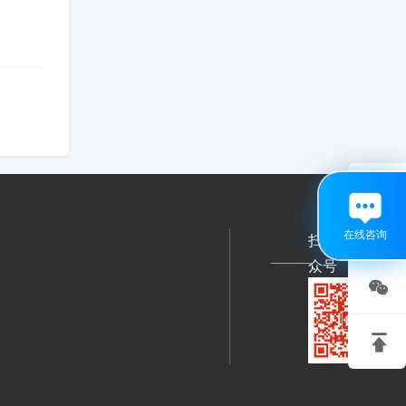

在线咨询
扫码关注公
众号

关注

微信
回到