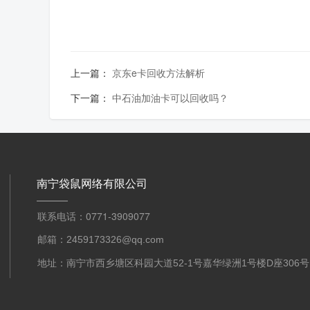
上一篇：
京东e卡回收方法解析
下一篇：
中石油加油卡可以回收吗？
南宁袋鼠网络有限公司
联系电话：0771-3909077
邮箱：2459173326@qq.com
地址：南宁市西乡塘区科园大道52-1号嘉华绿洲1号楼D座306号