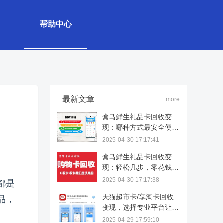
帮助中心
最新文章
+more
盒马鲜生礼品卡回收变
现：哪种方式最安全便
捷？
2025-04-30 17:17:41
盒马鲜生礼品卡回收变
现：轻松几步，零花钱到
手！
2025-04-30 17:17:38
都是
天猫超市卡/享淘卡回收
品，
变现，选择专业平台让价
值重生
2025-04-29 17:59:10